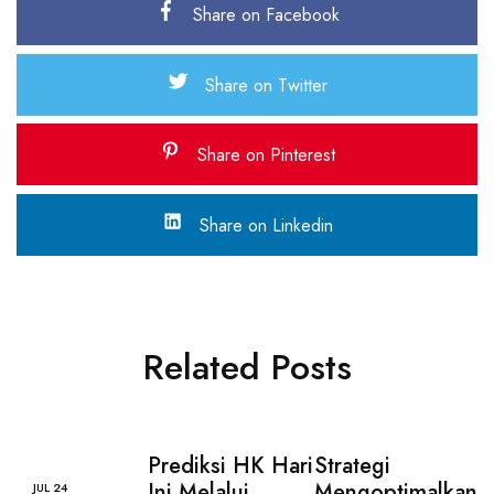
Share on Facebook
Share on Twitter
Share on Pinterest
Share on Linkedin
Related Posts
Prediksi HK Hari
Strategi
Ini Melalui
Mengoptimalkan
JUL
24