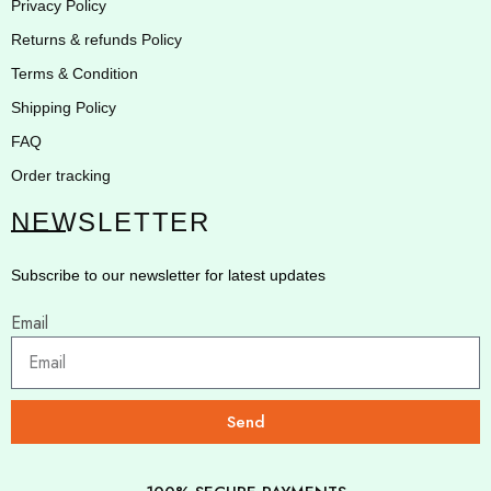
Privacy Policy
Returns & refunds Policy
Terms & Condition
Shipping Policy
FAQ
Order tracking
NEWSLETTER
Subscribe to our newsletter for latest updates
Email
Send