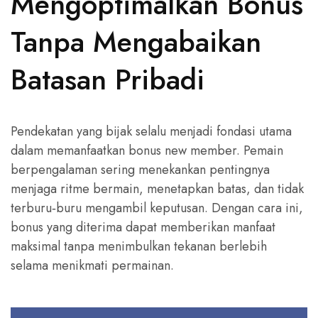
Mengoptimalkan Bonus
Tanpa Mengabaikan
Batasan Pribadi
Pendekatan yang bijak selalu menjadi fondasi utama
dalam memanfaatkan bonus new member. Pemain
berpengalaman sering menekankan pentingnya
menjaga ritme bermain, menetapkan batas, dan tidak
terburu‑buru mengambil keputusan. Dengan cara ini,
bonus yang diterima dapat memberikan manfaat
maksimal tanpa menimbulkan tekanan berlebih
selama menikmati permainan.