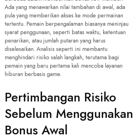
Ada yang menawarkan nilai tambahan di awal, ada
pula yang memberikan akses ke mode permainan
tertentu. Pemain berpengalaman biasanya meninjau
syarat penggunaan, seperti batas waktu, ketentuan
penarikan, atau jumlah putaran yang harus
diselesaikan. Analisis seperti ini membantu
menghindari risiko salah langkah, terutama bagi
pemain yang baru pertama kali mencoba layanan
hiburan berbasis game.
Pertimbangan Risiko
Sebelum Menggunakan
Bonus Awal