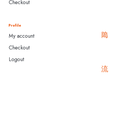
Checkout
Profile
My account
Checkout
Logout