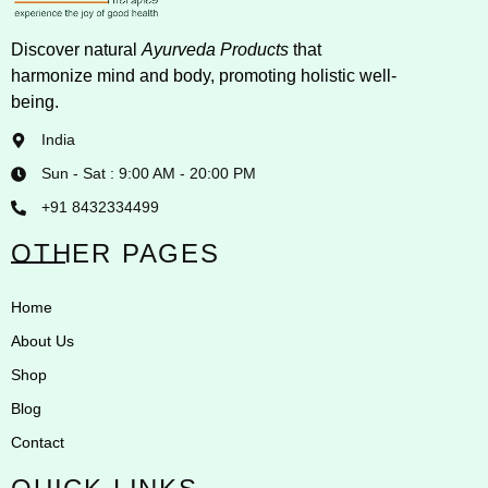
Discover natural
Ayurveda Products
that
harmonize mind and body, promoting holistic well-
being.
India
Sun - Sat : 9:00 AM - 20:00 PM
+91 8432334499
OTHER PAGES
Home
About Us
Shop
Blog
Contact