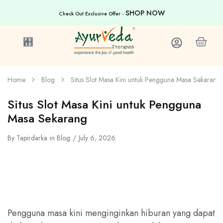
SHOP NOW
Check Out Exclusive Offer -
Home
Blog
Situs Slot Masa Kini untuk Pengguna Masa Sekarang
Situs Slot Masa Kini untuk Pengguna
Masa Sekarang
By
Tapirdarka
in
Blog
July 6, 2026
Pengguna masa kini menginginkan hiburan yang dapat