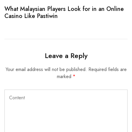
What Malaysian Players Look for in an Online
Casino Like Pastiwin
Leave a Reply
Your email address will not be published.
Required fields are
marked
*