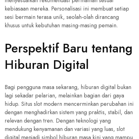
menyesuaikan rekomendasi permainan sesuai
kebiasaan mereka. Personalisasi ini membuat setiap
sesi bermain terasa unik, seolah-olah dirancang
khusus untuk kebutuhan masing-masing pemain.
Perspektif Baru tentang
Hiburan Digital
Bagi pengguna masa sekarang, hiburan digital bukan
lagi sekadar pelarian, melainkan bagian dari gaya
hidup. Situs slot modern mencerminkan perubahan ini
dengan menghadirkan sistem yang praktis, stabil, dan
relevan dengan tren. Dengan teknologi yang
mendukung kenyamanan dan variasi yang luas, slot
digital menjadi simbol hiburan masa kini yang mampu