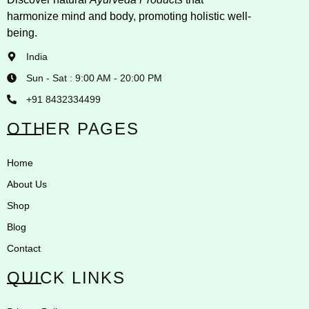
harmonize mind and body, promoting holistic well-
being.
India
Sun - Sat : 9:00 AM - 20:00 PM
+91 8432334499
OTHER PAGES
Home
About Us
Shop
Blog
Contact
QUICK LINKS