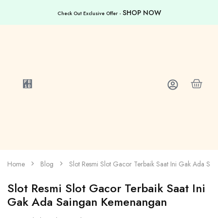
SHOP NOW
Check Out Exclusive Offer -
Home
Blog
Slot Resmi Slot Gacor Terbaik Saat Ini Gak Ada S
Slot Resmi Slot Gacor Terbaik Saat Ini
Gak Ada Saingan Kemenangan