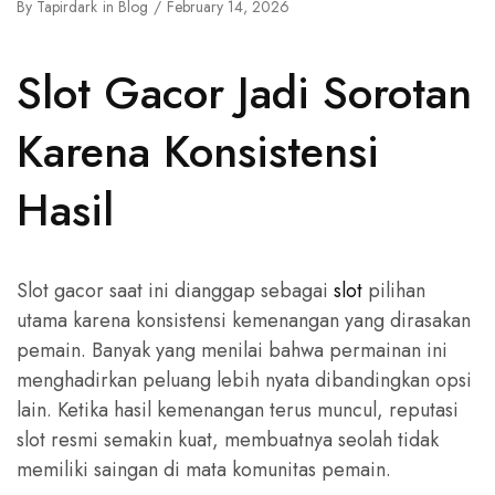
By
Tapirdark
in
Blog
February 14, 2026
Slot Gacor Jadi Sorotan
Karena Konsistensi
Hasil
Slot gacor saat ini dianggap sebagai
slot
pilihan
utama karena konsistensi kemenangan yang dirasakan
pemain. Banyak yang menilai bahwa permainan ini
menghadirkan peluang lebih nyata dibandingkan opsi
lain. Ketika hasil kemenangan terus muncul, reputasi
slot resmi semakin kuat, membuatnya seolah tidak
memiliki saingan di mata komunitas pemain.