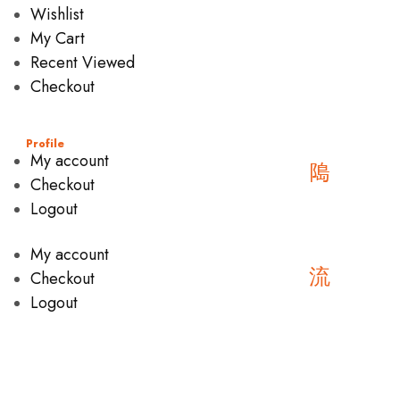
Wishlist
My Cart
Recent Viewed
Checkout
Profile
My account
Checkout
Logout
My account
Checkout
Logout