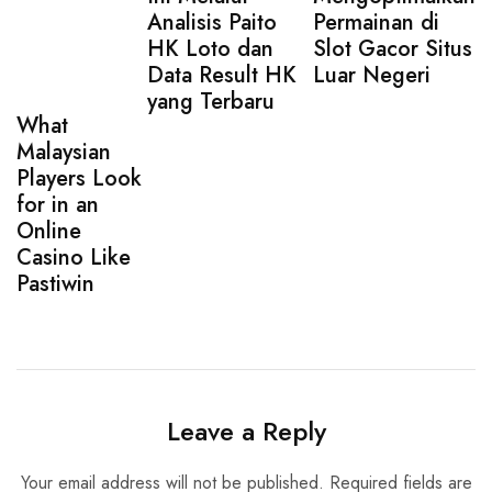
Analisis Paito
Permainan di
HK Loto dan
Slot Gacor Situs
Data Result HK
Luar Negeri
yang Terbaru
What
Malaysian
Players Look
for in an
Online
Casino Like
Pastiwin
Leave a Reply
Your email address will not be published.
Required fields are