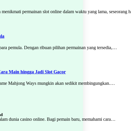
a menikmati permainan slot online dalam waktu yang lama, seseorang
la
para pemula. Dengan ribuan pilihan permainan yang tersedia,…
ra Main hingga Jadi Slot Gacor
an game Mahjong Ways mungkin akan sedikit membingungkan.…
nd
dalam dunia casino online. Bagi pemain baru, memahami cara…