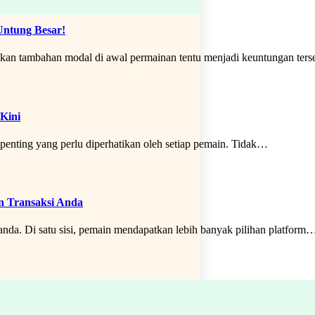
Untung Besar!
atkan tambahan modal di awal permainan tentu menjadi keuntungan ters
Kini
 penting yang perlu diperhatikan oleh setiap pemain. Tidak…
an Transaksi Anda
da. Di satu sisi, pemain mendapatkan lebih banyak pilihan platform