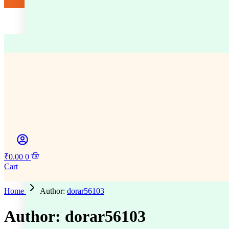
₹
0.00
0
Cart
Home
Author:
dorar56103
Author:
dorar56103