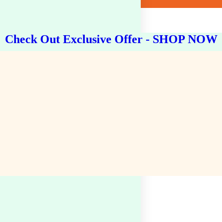
Check Out Exclusive Offer -
SHOP NOW