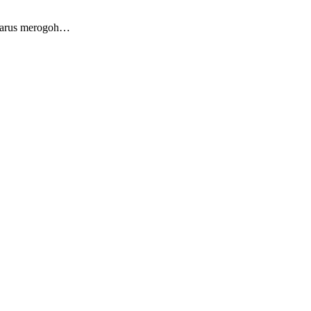
 harus merogoh…