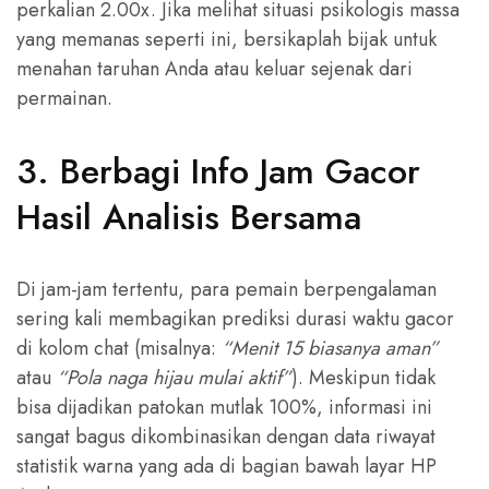
perkalian 2.00x. Jika melihat situasi psikologis massa
yang memanas seperti ini, bersikaplah bijak untuk
menahan taruhan Anda atau keluar sejenak dari
permainan.
3. Berbagi Info Jam Gacor
Hasil Analisis Bersama
Di jam-jam tertentu, para pemain berpengalaman
sering kali membagikan prediksi durasi waktu gacor
di kolom chat (misalnya:
“Menit 15 biasanya aman”
atau
“Pola naga hijau mulai aktif”
). Meskipun tidak
bisa dijadikan patokan mutlak 100%, informasi ini
sangat bagus dikombinasikan dengan data riwayat
statistik warna yang ada di bagian bawah layar HP