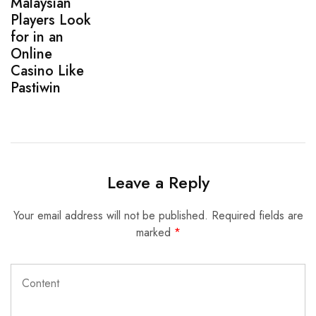
Malaysian
Players Look
for in an
Online
Casino Like
Pastiwin
Leave a Reply
Your email address will not be published.
Required fields are
marked
*