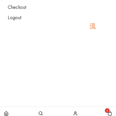
Checkout
Logout
0