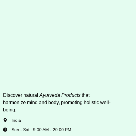
Discover natural
Ayurveda Products
that
harmonize mind and body, promoting holistic well-
being.
India
Sun - Sat : 9:00 AM - 20:00 PM