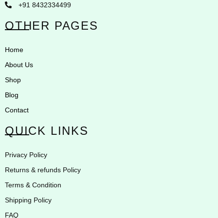
+91 8432334499
OTHER PAGES
Home
About Us
Shop
Blog
Contact
QUICK LINKS
Privacy Policy
Returns & refunds Policy
Terms & Condition
Shipping Policy
FAQ