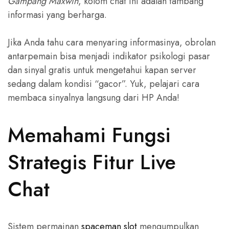
Gampang Maxwin
, kolom chat ini adalah tambang
informasi yang berharga.
Jika Anda tahu cara menyaring informasinya, obrolan
antarpemain bisa menjadi indikator psikologi pasar
dan sinyal gratis untuk mengetahui kapan server
sedang dalam kondisi “gacor”. Yuk, pelajari cara
membaca sinyalnya langsung dari HP Anda!
Memahami Fungsi
Strategis Fitur Live
Chat
Sistem permainan
spaceman slot
mengumpulkan