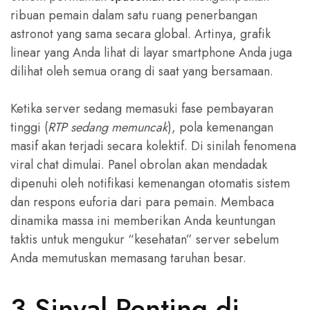
ribuan pemain dalam satu ruang penerbangan
astronot yang sama secara global. Artinya, grafik
linear yang Anda lihat di layar smartphone Anda juga
dilihat oleh semua orang di saat yang bersamaan.
Ketika server sedang memasuki fase pembayaran
tinggi (
RTP sedang memuncak
), pola kemenangan
masif akan terjadi secara kolektif. Di sinilah fenomena
viral chat dimulai. Panel obrolan akan mendadak
dipenuhi oleh notifikasi kemenangan otomatis sistem
dan respons euforia dari para pemain. Membaca
dinamika massa ini memberikan Anda keuntungan
taktis untuk mengukur “kesehatan” server sebelum
Anda memutuskan memasang taruhan besar.
3 Sinyal Penting di