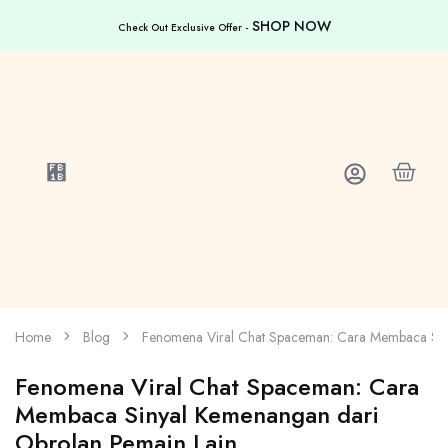
SHOP NOW
Check Out Exclusive Offer -
Home
Blog
Fenomena Viral Chat Spaceman: Cara Membaca Sin
Fenomena Viral Chat Spaceman: Cara
Membaca Sinyal Kemenangan dari
Obrolan Pemain Lain