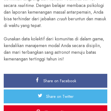
secara
real-time
. Dengan belajar membaca psikologi
dan laporan kemenangan massal antarpemain, Anda
bisa terhindar dari jebakan
crash
beruntun dan masuk
di waktu yang tepat.
Gunakan data kolektif dari komunitas di dalam game,
kendalikan manajemen modal Anda secara disiplin,
dan mari terbangkan sang astronot menuju batas
kemenangan tertinggi tahun ini!
Share on Facebook
Share on Twitter