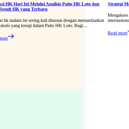
ksi HK Hari Ini Melalui Analisis Paito HK Loto dan
Strategi M
Result HK yang Terbaru
Mengakses p
si hk malam ini sering kali disusun dengan memanfaatkan
internasio
istoris yang tersaji dalam Paito HK Loto. Bagi…
Read more
more