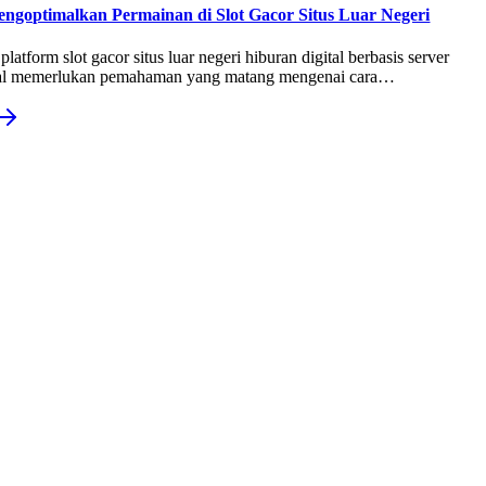
engoptimalkan Permainan di Slot Gacor Situs Luar Negeri
latform slot gacor situs luar negeri hiburan digital berbasis server
nal memerlukan pemahaman yang matang mengenai cara…