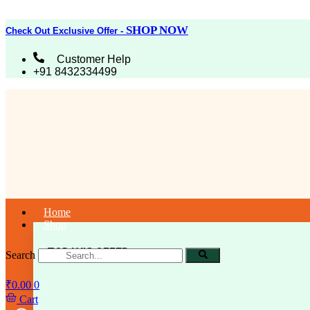
SHOP NOW
Check Out Exclusive Offer -
Customer Help
+91 8432334499
Home
Shop
TODAY'S OFFER
Search
₹
0.00
0
Cart