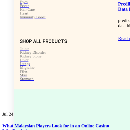
Eyes
Predi
Fever
Data 
Hair Care
Heart
Immunity
Boost
predik
data h
Read 
SHOP ALL PRODUCTS
Joints
Kidney Disorder
Kidney Stone
Liver
Lungs
Migraine
Piles
Skin
Stomach
Jul
24
What Malaysian Players Look for in an Online Casino