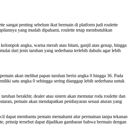
 sangat penting sebelum ikut bermain di platform judi roulette
 tampilannya yang mudah dipahami, roulette tetap membutuhkan
l, kelompok angka, warna merah atau hitam, ganjil atau genap, hingga
mulai dari jenis taruhan yang sederhana terlebih dahulu agar lebih
 pemain akan melihat papan taruhan berisi angka 0 hingga 36. Pada
miliki satu angka 0 sehingga sering dianggap lebih sederhana untuk
aruhan berakhir, dealer atau sistem akan memutar roda roulette dan
il putaran, pemain akan mendapatkan pembayaran sesuai aturan yang
 kecil dapat membantu pemain memahami alur permainan tanpa tekanan
lette, prinsip tersebut dapat dijadikan gambaran bahwa bermain dengan