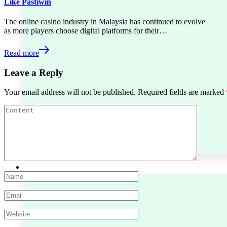
Like Pastiwin
The online casino industry in Malaysia has continued to evolve
as more players choose digital platforms for their…
Read more
Leave a Reply
Your email address will not be published.
Required fields are marked
Men’s Health
Women’s Health
Shop by Disease
TODAY'S OFFER