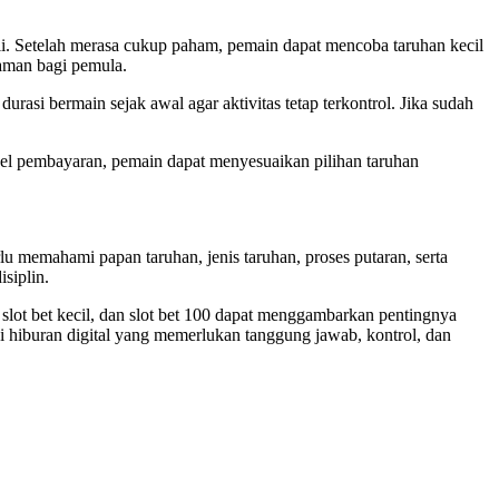
i. Setelah merasa cukup paham, pemain dapat mencoba taruhan kecil
 aman bagi pemula.
asi bermain sejak awal agar aktivitas tetap terkontrol. Jika sudah
abel pembayaran, pemain dapat menyesuaikan pilihan taruhan
lu memahami papan taruhan, jenis taruhan, proses putaran, serta
siplin.
0, slot bet kecil, dan slot bet 100 dapat menggambarkan pentingnya
 hiburan digital yang memerlukan tanggung jawab, kontrol, dan